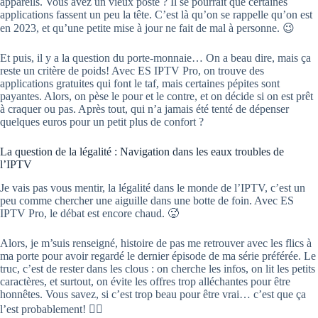
appareils. Vous avez un vieux poste ? Il se pourrait que certaines
applications fassent un peu la tête. C’est là qu’on se rappelle qu’on est
en 2023, et qu’une petite mise à jour ne fait de mal à personne. 😉
Et puis, il y a la question du porte-monnaie… On a beau dire, mais ça
reste un critère de poids! Avec ES IPTV Pro, on trouve des
applications gratuites qui font le taf, mais certaines pépites sont
payantes. Alors, on pèse le pour et le contre, et on décide si on est prêt
à craquer ou pas. Après tout, qui n’a jamais été tenté de dépenser
quelques euros pour un petit plus de confort ?
La question de la légalité : Navigation dans les eaux troubles de
l’IPTV
Je vais pas vous mentir, la légalité dans le monde de l’IPTV, c’est un
peu comme chercher une aiguille dans une botte de foin. Avec ES
IPTV Pro, le débat est encore chaud. 🥵
Alors, je m’suis renseigné, histoire de pas me retrouver avec les flics à
ma porte pour avoir regardé le dernier épisode de ma série préférée. Le
truc, c’est de rester dans les clous : on cherche les infos, on lit les petits
caractères, et surtout, on évite les offres trop alléchantes pour être
honnêtes. Vous savez, si c’est trop beau pour être vrai… c’est que ça
l’est probablement! 🕵️‍♂️