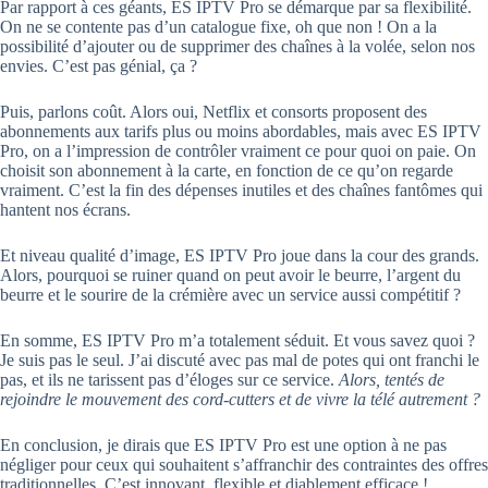
Par rapport à ces géants, ES IPTV Pro se démarque par sa flexibilité.
On ne se contente pas d’un catalogue fixe, oh que non ! On a la
possibilité d’ajouter ou de supprimer des chaînes à la volée, selon nos
envies. C’est pas génial, ça ?
Puis, parlons coût. Alors oui, Netflix et consorts proposent des
abonnements aux tarifs plus ou moins abordables, mais avec ES IPTV
Pro, on a l’impression de contrôler vraiment ce pour quoi on paie. On
choisit son abonnement à la carte, en fonction de ce qu’on regarde
vraiment. C’est la fin des dépenses inutiles et des chaînes fantômes qui
hantent nos écrans.
Et niveau qualité d’image, ES IPTV Pro joue dans la cour des grands.
Alors, pourquoi se ruiner quand on peut avoir le beurre, l’argent du
beurre et le sourire de la crémière avec un service aussi compétitif ?
En somme, ES IPTV Pro m’a totalement séduit. Et vous savez quoi ?
Je suis pas le seul. J’ai discuté avec pas mal de potes qui ont franchi le
pas, et ils ne tarissent pas d’éloges sur ce service.
Alors, tentés de
rejoindre le mouvement des cord-cutters et de vivre la télé autrement ?
En conclusion, je dirais que ES IPTV Pro est une option à ne pas
négliger pour ceux qui souhaitent s’affranchir des contraintes des offres
traditionnelles. C’est innovant, flexible et diablement efficace !