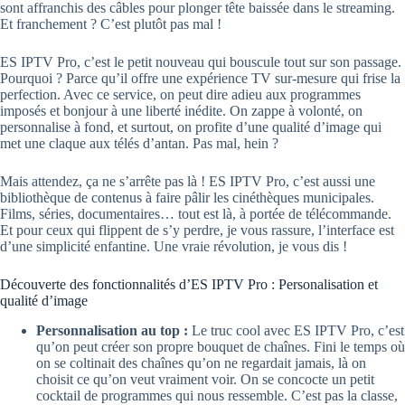
sont affranchis des câbles pour plonger tête baissée dans le streaming.
Et franchement ? C’est plutôt pas mal !
ES IPTV Pro, c’est le petit nouveau qui bouscule tout sur son passage.
Pourquoi ? Parce qu’il offre une expérience TV sur-mesure qui frise la
perfection. Avec ce service, on peut dire adieu aux programmes
imposés et bonjour à une liberté inédite. On zappe à volonté, on
personnalise à fond, et surtout, on profite d’une qualité d’image qui
met une claque aux télés d’antan. Pas mal, hein ?
Mais attendez, ça ne s’arrête pas là ! ES IPTV Pro, c’est aussi une
bibliothèque de contenus à faire pâlir les cinéthèques municipales.
Films, séries, documentaires… tout est là, à portée de télécommande.
Et pour ceux qui flippent de s’y perdre, je vous rassure, l’interface est
d’une simplicité enfantine. Une vraie révolution, je vous dis !
Découverte des fonctionnalités d’ES IPTV Pro : Personalisation et
qualité d’image
Personnalisation au top :
Le truc cool avec ES IPTV Pro, c’est
qu’on peut créer son propre bouquet de chaînes. Fini le temps où
on se coltinait des chaînes qu’on ne regardait jamais, là on
choisit ce qu’on veut vraiment voir. On se concocte un petit
cocktail de programmes qui nous ressemble. C’est pas la classe,