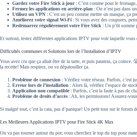
Gardez votre Fire Stick à jour
: C’est comme pour le fromage, c
Fermez les applications en arrière-plan
: On n’est pas dans une
Utilisez un VPN
: C’est un peu comme mettre un masque, ça prése
Améliorez votre signal Wi-Fi
: Si vous avez des coupures, pense
Redémarrez régulièrement votre Fire Stick
: Un p’tit somme p
Et surtout, testez différentes applications IPTV pour voir laquelle vous
Difficultés communes et Solutions lors de l’Installation d’IPTV
Vous avez cru que ça allait être de la tarte, et puis patatras, ça coince
la recette! Mais respirez, on va dépatouiller ça.
Problème de connexion
: Vérifiez votre réseau. Parfois, c’est 
Erreur lors de l’installation
: Alors là, vérifiez l’espace de sto
Application non compatible
: Parfois, c’est la faute à pas de c
Problème de droits d’accès
: Ah, les permissions! Assurez-vous q
Si malgré tout, c’est la cata, pas d’panique! Un petit tour sur le forum
Les Meilleures Applications IPTV pour Fire Stick 4K Max
On va pas tourner autour du pot; vous cherchez le top du top pour mater