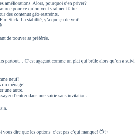
es améliorations. Alors, pourquoi s’en priver?
ssource pour ce qu’on veut vraiment faire.
ur des contenus géo-restreints.
re Stick. La stabilité, y’a que ça de vrai!
😃
ant de trouver sa préférée.
rreurs partout… C’est agaçant comme un plat qui brûle alors qu’on a suivi
comme neuf!
tes du ménage!
er une autre.
sayer d’entrer dans une soirie sans invitation.
ain.
oi vous dire que les options, c’est pas c’qui manque! 📺✨