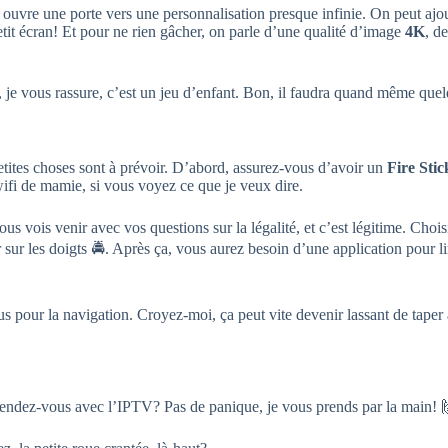
ouvre une porte vers une personnalisation presque infinie. On peut ajou
etit écran! Et pour ne rien gâcher, on parle d’une qualité d’image
4K
, d
e vous rassure, c’est un jeu d’enfant. Bon, il faudra quand même quelqu
etites choses sont à prévoir. D’abord, assurez-vous d’avoir un
Fire Sti
 wifi de mamie, si vous voyez ce que je veux dire.
vous vois venir avec vos questions sur la légalité, et c’est légitime. Choi
 sur les doigts 🚔. Après ça, vous aurez besoin d’une application pour l
us pour la navigation. Croyez-moi, ça peut vite devenir lassant de taper
r rendez-vous avec l’IPTV? Pas de panique, je vous prends par la main! 