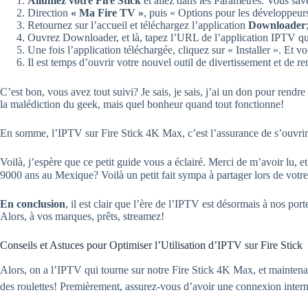
Allumez votre Fire Stick
et allez dans les Paramètres. Vous save
Direction
« Ma Fire TV »
, puis « Options pour les développeurs 
Retournez sur l’accueil et téléchargez l’application
Downloader
Ouvrez Downloader, et là, tapez l’URL de l’application IPTV que
Une fois l’application téléchargée, cliquez sur « Installer ». Et voi
Il est temps d’ouvrir votre nouvel outil de divertissement et de r
C’est bon, vous avez tout suivi? Je sais, je sais, j’ai un don pour rendre
la malédiction du geek, mais quel bonheur quand tout fonctionne!
En somme, l’IPTV sur Fire Stick 4K Max, c’est l’assurance de s’ouvrir 
Voilà, j’espère que ce petit guide vous a éclairé. Merci de m’avoir lu, et
9000 ans au Mexique? Voilà un petit fait sympa à partager lors de votre
En conclusion
, il est clair que l’ère de l’IPTV est désormais à nos po
Alors, à vos marques, prêts, streamez!
Conseils et Astuces pour Optimiser l’Utilisation d’IPTV sur Fire Stick
Alors, on a l’IPTV qui tourne sur notre Fire Stick 4K Max, et maintenan
des roulettes! Premièrement, assurez-vous d’avoir une connexion intern