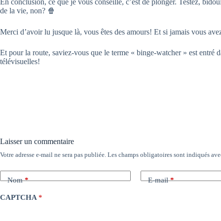
En conclusion, ce que je vous conseille, c’est de plonger. Testez, bidouil
de la vie, non? 🍿
Merci d’avoir lu jusque là, vous êtes des amours! Et si jamais vous avez
Et pour la route, saviez-vous que le terme « binge-watcher » est entré d
télévisuelles!
Laisser un commentaire
Votre adresse e-mail ne sera pas publiée.
Les champs obligatoires sont indiqués av
Nom
*
E-mail
*
CAPTCHA
*