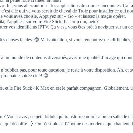
z, la petite roue crantée, là-haut?
». Ici, vous allez autoriser les applications de sources inconnues. Ça fai
; c’est elle qui va vous servir de cheval de Troie pour installer ce qui no
 vous avez choisie. Appuyez sur « Go » et laissez la magie opérer.
là, l’appli est sur votre Fire Stick. Pas trop dur, hein?
entrer vos identifiants IPTV. Ça y est, vous êtes prêt à naviguer sur un 
 les choses faciles. 😎 Mais attention, si vous rencontrez des difficultés
à un monde de contenus diversifiés, avec une qualité d’image qui donne
 n’oubliez pas, pour toute question, je reste à votre disposition. Ah, et 
 prochaine soirée ciné! 😉
rtes, et le Fire Stick 4K Max en est le parfait compagnon. Globalement, u
t? Vous savez, ce petit bidule qui transforme notre salon en salle de c
et qui décoiffe 💨. On n’est plus à l’époque des modems qui chantent, 