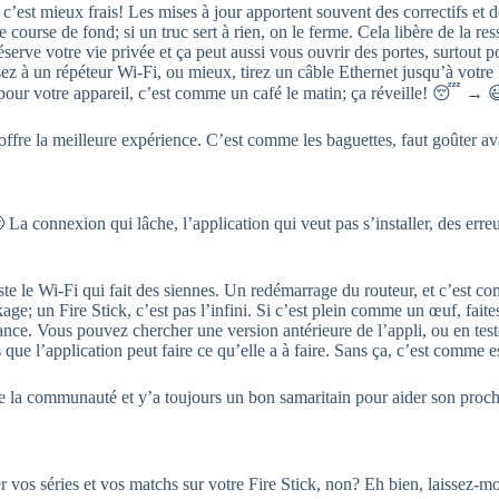
’est mieux frais! Les mises à jour apportent souvent des correctifs et d
 course de fond; si un truc sert à rien, on le ferme. Cela libère de la re
rve votre vie privée et ça peut aussi vous ouvrir des portes, surtout po
z à un répéteur Wi-Fi, ou mieux, tirez un câble Ethernet jusqu’à votre Fi
our votre appareil, c’est comme un café le matin; ça réveille! 😴 → 
 offre la meilleure expérience. C’est comme les baguettes, faut goûter av
. 😤 La connexion qui lâche, l’application qui veut pas s’installer, des e
juste le Wi-Fi qui fait des siennes. Un redémarrage du routeur, et c’est 
ckage; un Fire Stick, c’est pas l’infini. Si c’est plein comme un œuf, fai
hance. Vous pouvez chercher une version antérieure de l’appli, ou en test
ue l’application peut faire ce qu’elle a à faire. Sans ça, c’est comme es
 de la communauté et y’a toujours un bon samaritain pour aider son proch
 vos séries et vos matchs sur votre Fire Stick, non? Eh bien, laissez-m