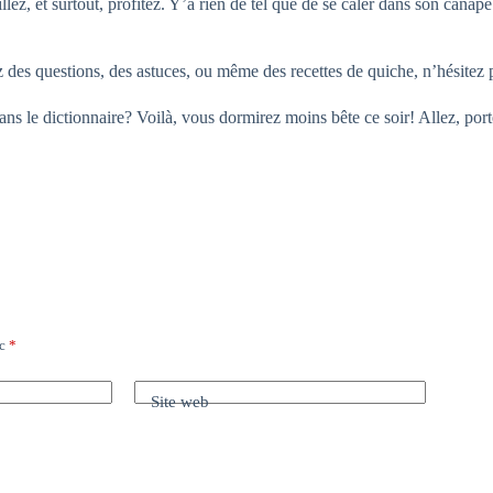
lez, et surtout, profitez. Y’a rien de tel que de se caler dans son canapé
 des questions, des astuces, ou même des recettes de quiche, n’hésitez p
ans le dictionnaire? Voilà, vous dormirez moins bête ce soir! Allez, por
ec
*
Site web