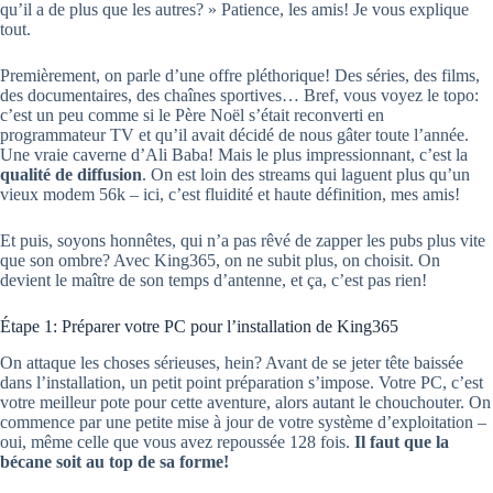
qu’il a de plus que les autres? » Patience, les amis! Je vous explique
tout.
Premièrement, on parle d’une offre pléthorique! Des séries, des films,
des documentaires, des chaînes sportives… Bref, vous voyez le topo:
c’est un peu comme si le Père Noël s’était reconverti en
programmateur TV et qu’il avait décidé de nous gâter toute l’année.
Une vraie caverne d’Ali Baba! Mais le plus impressionnant, c’est la
qualité de diffusion
. On est loin des streams qui laguent plus qu’un
vieux modem 56k – ici, c’est fluidité et haute définition, mes amis!
Et puis, soyons honnêtes, qui n’a pas rêvé de zapper les pubs plus vite
que son ombre? Avec King365, on ne subit plus, on choisit. On
devient le maître de son temps d’antenne, et ça, c’est pas rien!
Étape 1: Préparer votre PC pour l’installation de King365
On attaque les choses sérieuses, hein? Avant de se jeter tête baissée
dans l’installation, un petit point préparation s’impose. Votre PC, c’est
votre meilleur pote pour cette aventure, alors autant le chouchouter. On
commence par une petite mise à jour de votre système d’exploitation –
oui, même celle que vous avez repoussée 128 fois.
Il faut que la
bécane soit au top de sa forme!