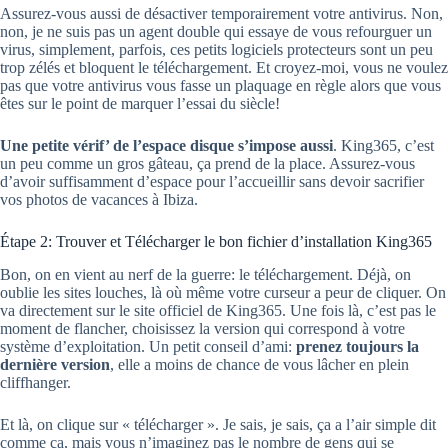
Assurez-vous aussi de désactiver temporairement votre antivirus. Non,
non, je ne suis pas un agent double qui essaye de vous refourguer un
virus, simplement, parfois, ces petits logiciels protecteurs sont un peu
trop zélés et bloquent le téléchargement. Et croyez-moi, vous ne voulez
pas que votre antivirus vous fasse un plaquage en règle alors que vous
êtes sur le point de marquer l’essai du siècle!
Une petite vérif’ de l’espace disque s’impose aussi
. King365, c’est
un peu comme un gros gâteau, ça prend de la place. Assurez-vous
d’avoir suffisamment d’espace pour l’accueillir sans devoir sacrifier
vos photos de vacances à Ibiza.
Étape 2: Trouver et Télécharger le bon fichier d’installation King365
Bon, on en vient au nerf de la guerre: le téléchargement. Déjà, on
oublie les sites louches, là où même votre curseur a peur de cliquer. On
va directement sur le site officiel de King365. Une fois là, c’est pas le
moment de flancher, choisissez la version qui correspond à votre
système d’exploitation. Un petit conseil d’ami:
prenez toujours la
dernière version
, elle a moins de chance de vous lâcher en plein
cliffhanger.
Et là, on clique sur « télécharger ». Je sais, je sais, ça a l’air simple dit
comme ça, mais vous n’imaginez pas le nombre de gens qui se