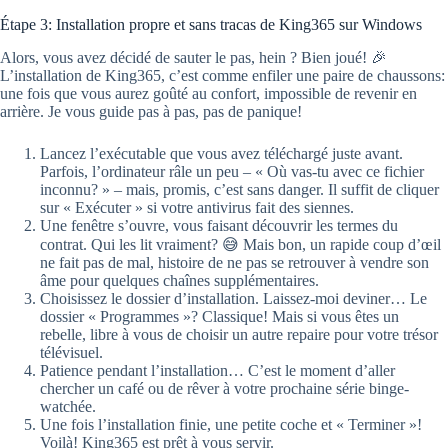
Étape 3: Installation propre et sans tracas de King365 sur Windows
Alors, vous avez décidé de sauter le pas, hein ? Bien joué! 🎉
L’installation de King365, c’est comme enfiler une paire de chaussons:
une fois que vous aurez goûté au confort, impossible de revenir en
arrière. Je vous guide pas à pas, pas de panique!
Lancez l’exécutable que vous avez téléchargé juste avant.
Parfois, l’ordinateur râle un peu – « Où vas-tu avec ce fichier
inconnu? » – mais, promis, c’est sans danger. Il suffit de cliquer
sur « Exécuter » si votre antivirus fait des siennes.
Une fenêtre s’ouvre, vous faisant découvrir les termes du
contrat. Qui les lit vraiment? 😅 Mais bon, un rapide coup d’œil
ne fait pas de mal, histoire de ne pas se retrouver à vendre son
âme pour quelques chaînes supplémentaires.
Choisissez le dossier d’installation. Laissez-moi deviner… Le
dossier « Programmes »? Classique! Mais si vous êtes un
rebelle, libre à vous de choisir un autre repaire pour votre trésor
télévisuel.
Patience pendant l’installation… C’est le moment d’aller
chercher un café ou de rêver à votre prochaine série binge-
watchée.
Une fois l’installation finie, une petite coche et « Terminer »!
Voilà! King365 est prêt à vous servir.