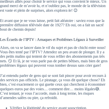
meilleurs alliés pour choisir le service qui vous convient le mieux. Un
grand merci de m’avoir lu, et n’oubliez pas, le monde de la télévision
est vaste et plein de surprises, alors explorez-le! 😉
Et avant que je ne vous laisse, petit fait aléatoire : saviez-vous que la
première diffusion télévisée date de 1927? Eh oui, on a fait un sacré
bout de chemin depuis!
Les Écueils de l’IPTV : Arnaques et Problèmes Légaux à Surveiller
Alors, on va se lancer dans le vif du sujet et pas de chichi entre nous!
Vous êtes tenté par l’IPTV? Attendez un peu avant de plonger. Il y a
des petits malins qui tentent de vous refiler des abonnements pas très
nets. 😏 Et là, je ne vous parle pas de petites bêtises, mais bien de gros
problèmes légaux qui peuvent vous tomber dessus sans crier gare!
J’ai entendu parler de gens qui se sont fait pincer pour avoir recours à
des services pas officiels. Le piratage, ça vous dit quelque chose? Eh
bien, c’est exactement ce qui guette ceux qui cherchent à économiser
quelques euros par des voies… comment dire… moins légales😅.
C’est tentant, je vous l’accorde, mais à long terme, les risques
d’amendes salées ou pire, ça refroidit.
Vérifiez la légitimité du service avant souscription.