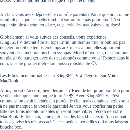
laissez-vous emporter par la magie du petit écran 🎬.
Au fait, vous avez déjà testé le contrôle parental? Parce que bon, on ne
voudrait pas que les petits tombent sur un truc pas pour eux. C’est
super simple à mettre en place, et ça évite les mauvaises surprises!
Globalement, si vous suivez ces conseils, votre expérience
King365TV devrait être au top! Enfin, un dernier truc, n’oubliez pas
de jeter un œil de temps en temps aux mises à jour, elles apportent
souvent des améliorations bien sympas. Merci d’avoir lu, c’est toujours
un plaisir de partager avec des passionnés comme vous! Restez dans le
coin, la suite promet d’être tout aussi croustillante 😉.
Les Films Incontournables sur King365TV à Déguster sur Votre
MacBook
Alors, on est d’accord, hein, les amis ? Rien de tel qu’un bon film pour
se détendre après une longue journée 🍿. Avec King365TV, c’est
comme si on avait le cinéma à portée de clic, mais certaines perles sont
à ne pas manquer, je vous le garantis! Je vais vous confier ma petite
liste des films incontournables qui vont faire vibrer l’écran de votre
MacBook. Et bien sûr, je ne parle pas des blockbusters qu’on connaît
tous – je vise les trésors cachés, ces petites merveilles qui nous laissent
bouche bée.