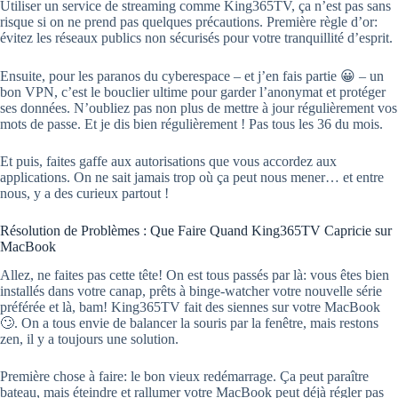
Utiliser un service de streaming comme King365TV, ça n’est pas sans
risque si on ne prend pas quelques précautions. Première règle d’or:
évitez les réseaux publics non sécurisés pour votre tranquillité d’esprit.
Ensuite, pour les paranos du cyberespace – et j’en fais partie 😀 – un
bon VPN, c’est le bouclier ultime pour garder l’anonymat et protéger
ses données. N’oubliez pas non plus de mettre à jour régulièrement vos
mots de passe. Et je dis bien régulièrement ! Pas tous les 36 du mois.
Et puis, faites gaffe aux autorisations que vous accordez aux
applications. On ne sait jamais trop où ça peut nous mener… et entre
nous, y a des curieux partout !
Résolution de Problèmes : Que Faire Quand King365TV Capricie sur
MacBook
Allez, ne faites pas cette tête! On est tous passés par là: vous êtes bien
installés dans votre canap, prêts à binge-watcher votre nouvelle série
préférée et là, bam! King365TV fait des siennes sur votre MacBook
🙄. On a tous envie de balancer la souris par la fenêtre, mais restons
zen, il y a toujours une solution.
Première chose à faire: le bon vieux redémarrage. Ça peut paraître
bateau, mais éteindre et rallumer votre MacBook peut déjà régler pas