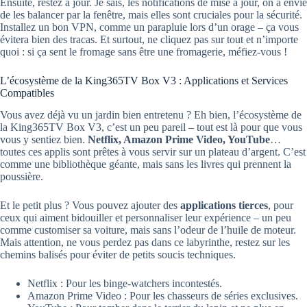
Ensuite, restez à jour. Je sais, les notifications de mise à jour, on a envie
de les balancer par la fenêtre, mais elles sont cruciales pour la sécurité.
Installez un bon VPN, comme un parapluie lors d’un orage – ça vous
évitera bien des tracas. Et surtout, ne cliquez pas sur tout et n’importe
quoi : si ça sent le fromage sans être une fromagerie, méfiez-vous !
L’écosystème de la King365TV Box V3 : Applications et Services
Compatibles
Vous avez déjà vu un jardin bien entretenu ? Eh bien, l’écosystème de
la King365TV Box V3, c’est un peu pareil – tout est là pour que vous
vous y sentiez bien.
Netflix, Amazon Prime Video, YouTube
…
toutes ces applis sont prêtes à vous servir sur un plateau d’argent. C’est
comme une bibliothèque géante, mais sans les livres qui prennent la
poussière.
Et le petit plus ? Vous pouvez ajouter des
applications tierces
, pour
ceux qui aiment bidouiller et personnaliser leur expérience – un peu
comme customiser sa voiture, mais sans l’odeur de l’huile de moteur.
Mais attention, ne vous perdez pas dans ce labyrinthe, restez sur les
chemins balisés pour éviter de petits soucis techniques.
Netflix : Pour les binge-watchers incontestés.
Amazon Prime Video : Pour les chasseurs de séries exclusives.