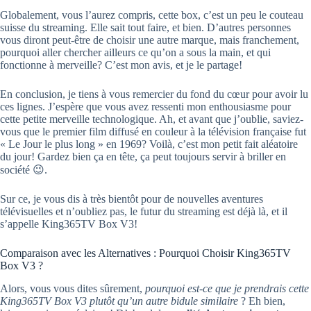
Globalement, vous l’aurez compris, cette box, c’est un peu le couteau
suisse du streaming. Elle sait tout faire, et bien. D’autres personnes
vous diront peut-être de choisir une autre marque, mais franchement,
pourquoi aller chercher ailleurs ce qu’on a sous la main, et qui
fonctionne à merveille? C’est mon avis, et je le partage!
En conclusion, je tiens à vous remercier du fond du cœur pour avoir lu
ces lignes. J’espère que vous avez ressenti mon enthousiasme pour
cette petite merveille technologique. Ah, et avant que j’oublie, saviez-
vous que le premier film diffusé en couleur à la télévision française fut
« Le Jour le plus long » en 1969? Voilà, c’est mon petit fait aléatoire
du jour! Gardez bien ça en tête, ça peut toujours servir à briller en
société 😉.
Sur ce, je vous dis à très bientôt pour de nouvelles aventures
télévisuelles et n’oubliez pas, le futur du streaming est déjà là, et il
s’appelle King365TV Box V3!
Comparaison avec les Alternatives : Pourquoi Choisir King365TV
Box V3 ?
Alors, vous vous dites sûrement,
pourquoi est-ce que je prendrais cette
King365TV Box V3 plutôt qu’un autre bidule similaire
? Eh bien,