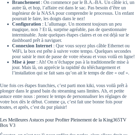
Branchement
: On commence par le B.A.-BA. Un câble ici, un
autre là, et hop, l’affaire est dans le sac. Pas besoin d’être un
ingénieur de la NASA pour comprendre le processus. Un enfant
pourrait le faire, les doigts dans le nez!
Configuration
: L’allumage. Un moment toujours un peu
magique, non ? Et là, surprise agréable, pas de questionnaire
interminable. Juste quelques étapes claires et on est déjà sur le
dashboard prêt à naviguer.
Connexion Internet
: Que vous soyez plus câble Ethernet ou
WiFi, la box est prête à suivre votre tempo. Quelques secondes
pour saisir le mot de passe de votre réseau et vous voilà en ligne!
Mise à jour
: Ah! On n’échappe pas à la traditionnelle mise à
jour. Mais là, on apprécie la rapidité du téléchargement et
l’installation qui se fait sans qu’on ait le temps de dire « ouf ».
Une fois ces étapes franchies, c’est parti mon kiki, vous voilà prêt à
plonger dans le grand bain du streaming sans limites. Ah, et petite
astuce entre nous : prenez le temps de personnaliser les réglages de
votre box dès le début. Comme ça, c’est fait une bonne fois pour
toutes, et après, c’est du pur plaisir!
Les Meilleures Astuces pour Profiter Pleinement de la King365TV
Box V3