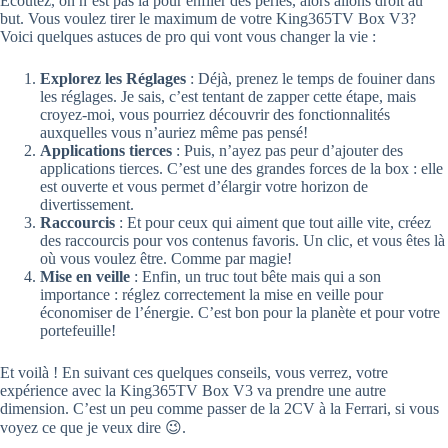
Écoutez, on n’est pas là pour enfiler des perles, alors allons droit au
but. Vous voulez tirer le maximum de votre King365TV Box V3?
Voici quelques astuces de pro qui vont vous changer la vie :
Explorez les Réglages
: Déjà, prenez le temps de fouiner dans
les réglages. Je sais, c’est tentant de zapper cette étape, mais
croyez-moi, vous pourriez découvrir des fonctionnalités
auxquelles vous n’auriez même pas pensé!
Applications tierces
: Puis, n’ayez pas peur d’ajouter des
applications tierces. C’est une des grandes forces de la box : elle
est ouverte et vous permet d’élargir votre horizon de
divertissement.
Raccourcis
: Et pour ceux qui aiment que tout aille vite, créez
des raccourcis pour vos contenus favoris. Un clic, et vous êtes là
où vous voulez être. Comme par magie!
Mise en veille
: Enfin, un truc tout bête mais qui a son
importance : réglez correctement la mise en veille pour
économiser de l’énergie. C’est bon pour la planète et pour votre
portefeuille!
Et voilà ! En suivant ces quelques conseils, vous verrez, votre
expérience avec la King365TV Box V3 va prendre une autre
dimension. C’est un peu comme passer de la 2CV à la Ferrari, si vous
voyez ce que je veux dire 😉.