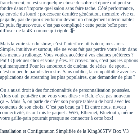
franchement, on est sur quelque chose de sobre et épuré qui peut se
fondre dans n’importe quel salon sans faire tache. Côté performance,
ça envoie du lourd : processeur dernière génération, mémoire vive en
pagaille, pas de quoi s’endormir devant un chargement interminable!
Et puis, figurez-vous, c’est pas compliqué : cette petite boîte peut
diffuser de la 4K comme qui rigole 🤩.
Mais la vraie star du show, c’est l’interface utilisateur, mes amis.
Simple, intuitive et surtout, elle ne vous fait pas perdre votre latin dans
des menus à rallonge. Vous voulez accéder à vos chaines préférées ?
Paf ! Quelques clics et vous y êtes. Et croyez-moi, c’est pas les options
qui manquent! Pour les amoureux de cinéma, de séries, de sport…
c’est un peu le paradis terrestre. Sans oublier, la compatibilité avec les
applications de streaming les plus populaires, que demander de plus ?
On a aussi droit à des fonctionnalités de personnalisation poussées.
Alors oui, peut-être que vous vous dites : « Bah, c’est pas nouveau
ça ». Mais là, on parle de créer son propre tableau de bord avec les
contenus de son choix. C’est pas beau ça ? Et entre nous, niveau
connectivité, ils ont mis le paquet : WiFi, Ethernet, Bluetooth, même
votre grille-pain pourrait presque se connecter à cette box!
Installation et Configuration Simplifiée de la King365TV Box V3