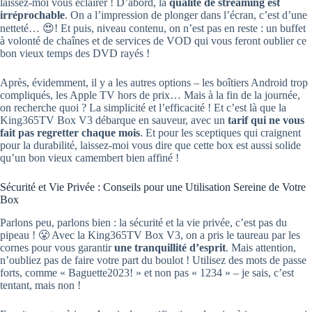
laissez-moi vous éclairer ! D’abord, la
qualité de streaming est
irréprochable
. On a l’impression de plonger dans l’écran, c’est d’une
netteté… 😍! Et puis, niveau contenu, on n’est pas en reste : un buffet
à volonté de chaînes et de services de VOD qui vous feront oublier ce
bon vieux temps des DVD rayés !
Après, évidemment, il y a les autres options – les boîtiers Android trop
compliqués, les Apple TV hors de prix… Mais à la fin de la journée,
on recherche quoi ? La simplicité et l’efficacité ! Et c’est là que la
King365TV Box V3 débarque en sauveur, avec un
tarif qui ne vous
fait pas regretter chaque mois
. Et pour les sceptiques qui craignent
pour la durabilité, laissez-moi vous dire que cette box est aussi solide
qu’un bon vieux camembert bien affiné !
Sécurité et Vie Privée : Conseils pour une Utilisation Sereine de Votre
Box
Parlons peu, parlons bien : la sécurité et la vie privée, c’est pas du
pipeau ! 😤 Avec la King365TV Box V3, on a pris le taureau par les
cornes pour vous garantir
une tranquillité d’esprit
. Mais attention,
n’oubliez pas de faire votre part du boulot ! Utilisez des mots de passe
forts, comme « Baguette2023! » et non pas « 1234 » – je sais, c’est
tentant, mais non !