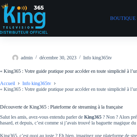
BOUTIQUE
admin
décembre 30, 2023
Info king365tv
« King365 : Votre guide pratique pour accéder en toute simplicité à l’univ
Accueil
Info king365tv
« King365 : Votre guide pratique pour accéder en toute simplicité à l’univ
Découverte de King365 : Plateforme de streaming à la française
Salut les amis, avez-vous entendu parler de
King365
? Non ? Alors prép
hasard, et depuis, c’est comme si j’avais trouvé la baguette magique du
King365, c’est quoi au juste ? Eh bien, imaginez une plateforme de strea