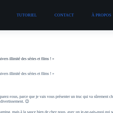
TUTORIEL
CONTACT
À PROPOS
ers illimité des séries et films ! »
ers illimité des séries et films ! »
arez-vous, parce que je vais vous présenter un truc qui va sûrement ch
 divertissement. 😉
ming, mais à la sauce bien de chez nous, avec un je-ne-sais-quoi qui sen