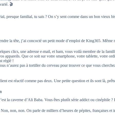
varié. 🎬
ivial, presque familial, tu sais ? On s’y sent comme dans un bon vieux bis
rendre la tête, j’ai concocté un petit mode d’emploi de King365. Même m
elques clics, une adresse e-mail, et bam, vous voilà membre de la famil
s appareils. Que ce soit sur votre smartphone, votre tablette, votre ordi
st réglé !
. Vous n’aurez pas à tortiller du cerveau pour trouver ce que vous cherc
ient est réactif comme pas deux. Une petite question et ils sont là, prêt
in
’est la caverne d’Ali Baba. Vous êtes plutôt série addict ou cinéphile ?
ms. Non, non, non. On parle de milliers d’heures de pépites, françaises e