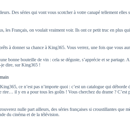
illeurs. Des séries qui vont vous scotcher à votre canapé tellement elles
us, les Français, on voulait vraiment voir. Ils ont ce petit truc en plu
prêts à donner sa chance à King365. Vous verrez, une fois que vous aurez g
bonne bouteille de vin : cela se déguste, s’apprécie et se partage. Alor
-je dire, sur King365 !
 main
King365, ce n’est pas n’importe quoi : c’est un catalogue qui déborde de
de rire… il y en a pour tous les goûts ! Vous cherchez du drame ? C’est 
rouverez nulle part ailleurs, des séries françaises si croustillantes q
nde du cinéma et de la télévision.