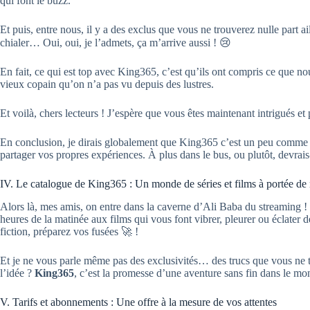
qui font le buzz.
Et puis, entre nous, il y a des exclus que vous ne trouverez nulle part a
chialer… Oui, oui, je l’admets, ça m’arrive aussi ! 😢
En fait, ce qui est top avec King365, c’est qu’ils ont compris ce que no
vieux copain qu’on n’a pas vu depuis des lustres.
Et voilà, chers lecteurs ! J’espère que vous êtes maintenant intrigués et 
En conclusion, je dirais globalement que King365 c’est un peu comme une 
partager vos propres expériences. À plus dans le bus, ou plutôt, devrais
IV. Le catalogue de King365 : Un monde de séries et films à portée de
Alors là, mes amis, on entre dans la caverne d’Ali Baba du streaming ! 
heures de la matinée aux films qui vous font vibrer, pleurer ou éclater 
fiction, préparez vos fusées 🚀 !
Et je ne vous parle même pas des exclusivités… des trucs que vous ne t
l’idée ?
King365
, c’est la promesse d’une aventure sans fin dans le mo
V. Tarifs et abonnements : Une offre à la mesure de vos attentes