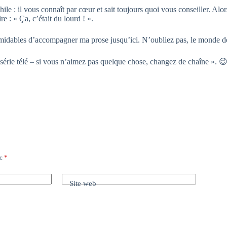
 : il vous connaît par cœur et sait toujours quoi vous conseiller. Alors
e : « Ça, c’était du lourd ! ».
rmidables d’accompagner ma prose jusqu’ici. N’oubliez pas, le monde de
e série télé – si vous n’aimez pas quelque chose, changez de chaîne ». 
ec
*
Site web