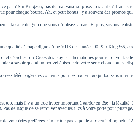
’est-ce pas ? Sur King365, pas de mauvaise surprise. Les tarifs ? Transp
 truc pour chaque bourse. Ah, et petit bonus : y a souvent des promos q
t à la salle de gym que vous n’utilisez jamais. Et puis, soyons réalistes
 une qualité d’image digne d’une VHS des années 90. Sur King365, assur
chef d’orchestre ? Créez des playlists thématiques pour retrouver facil
remier à savoir quand un nouvel épisode de votre série chouchou est disp
 pouvez télécharger des contenus pour les matter tranquillou sans internet
op, mais il y a un truc hyper important à garder en tête : la légalité. Je 
. Pas de risque de se retrouver avec les flics à votre porte pour piratage
 de vos séries préférées. On ne tue pas la poule aux œufs d’or, hein ? Al