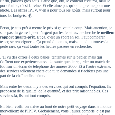
Enfin, parlons gros sous. Parce que, oui, le contenu c’est roi, mais le
portefeuille, c’est la reine. Et elle aime pas qu’on la prenne pour une
idiote. Les offres IPTV, y’en a pour tous les goûts, mais surtout pour
tous les budgets. 💰
Perso, je suis prêt à mettre le prix si ça vaut le coup. Mais attention, je
suis pas du genre à jeter l’argent par les fenêtres. Je cherche le
meilleur
rapport qualité-prix
. Et ça, c’est un sport en soi. Faut comparer,
tester, se renseigner… Ça prend du temps, mais quand tu trouves la
perle rare, ça vaut toutes les heures passées en recherche.
J’ai vu des offres à deux balles, tentantes sur le papier, mais qui
t’offrent une expérience aussi plaisante que de regarder un match de
foot sur un écran de téléphone des années 2000. Et à l’autre extrême,
des services tellement chers que tu te demandes si t’achètes pas une
part de la chaîne elle-même.
Mais entre les deux, il y a des services qui ont compris l’équation. Ils
proposent de la qualité, de la quantité,
et
des prix raisonnables. Ces
services-là, ils ont tout compris.
Eh bien, voilà, on arrive au bout de notre petit voyage dans le monde
merveilleux de l’IPTV. Globalement, vous l’aurez compris, c’est pas