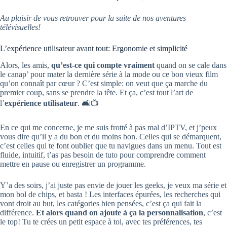
Au plaisir de vous retrouver pour la suite de nos aventures
télévisuelles!
L’expérience utilisateur avant tout: Ergonomie et simplicité
Alors, les amis,
qu’est-ce qui compte vraiment
quand on se cale dans
le canap’ pour mater la dernière série à la mode ou ce bon vieux film
qu’on connaît par cœur ? C’est simple: on veut que ça marche du
premier coup, sans se prendre la tête. Et ça, c’est tout l’art de
l’
expérience utilisateur
. 🛋️📺
En ce qui me concerne, je me suis frotté à pas mal d’IPTV, et j’peux
vous dire qu’il y a du bon et du moins bon. Celles qui se démarquent,
c’est celles qui te font oublier que tu navigues dans un menu. Tout est
fluide, intuitif, t’as pas besoin de tuto pour comprendre comment
mettre en pause ou enregistrer un programme.
Y’a des soirs, j’ai juste pas envie de jouer les geeks, je veux ma série et
mon bol de chips, et basta ! Les interfaces épurées, les recherches qui
vont droit au but, les catégories bien pensées, c’est ça qui fait la
différence.
Et alors quand on ajoute à ça la personnalisation
, c’est
le top! Tu te crées un petit espace à toi, avec tes préférences, tes