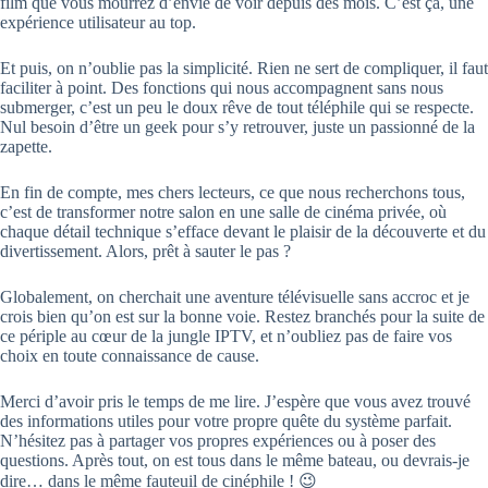
film que vous mourrez d’envie de voir depuis des mois. C’est ça, une
expérience utilisateur au top.
Et puis, on n’oublie pas la simplicité. Rien ne sert de compliquer, il faut
faciliter à point. Des fonctions qui nous accompagnent sans nous
submerger, c’est un peu le doux rêve de tout téléphile qui se respecte.
Nul besoin d’être un geek pour s’y retrouver, juste un passionné de la
zapette.
En fin de compte, mes chers lecteurs, ce que nous recherchons tous,
c’est de transformer notre salon en une salle de cinéma privée, où
chaque détail technique s’efface devant le plaisir de la découverte et du
divertissement. Alors, prêt à sauter le pas ?
Globalement, on cherchait une aventure télévisuelle sans accroc et je
crois bien qu’on est sur la bonne voie. Restez branchés pour la suite de
ce périple au cœur de la jungle IPTV, et n’oubliez pas de faire vos
choix en toute connaissance de cause.
Merci d’avoir pris le temps de me lire. J’espère que vous avez trouvé
des informations utiles pour votre propre quête du système parfait.
N’hésitez pas à partager vos propres expériences ou à poser des
questions. Après tout, on est tous dans le même bateau, ou devrais-je
dire… dans le même fauteuil de cinéphile ! 😉