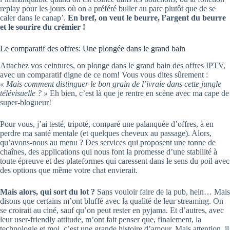
replay pour les jours où on a préféré buller au parc plutôt que de se
caler dans le canap’.
En bref, on veut le beurre, l’argent du beurre
et le sourire du crémier !
Le comparatif des offres: Une plongée dans le grand bain
Attachez vos ceintures, on plonge dans le grand bain des offres IPTV,
avec un comparatif digne de ce nom! Vous vous dites sûrement :
« Mais comment distinguer le bon grain de l’ivraie dans cette jungle
télévisuelle ? »
Eh bien, c’est là que je rentre en scène avec ma cape de
super-blogueur!
Pour vous, j’ai testé, tripoté, comparé une palanquée d’offres, à en
perdre ma santé mentale (et quelques cheveux au passage). Alors,
qu’avons-nous au menu ? Des services qui proposent une tonne de
chaînes, des applications qui nous font la promesse d’une stabilité à
toute épreuve et des plateformes qui caressent dans le sens du poil avec
des options que même votre chat envierait.
Mais alors, qui sort du lot ?
Sans vouloir faire de la pub, hein… Mais
disons que certains m’ont bluffé avec la qualité de leur streaming. On
se croirait au ciné, sauf qu’on peut rester en pyjama. Et d’autres, avec
leur user-friendly attitude, m’ont fait penser que, finalement, la
technologie et moi, c’est une grande histoire d’amour. Mais attention, il