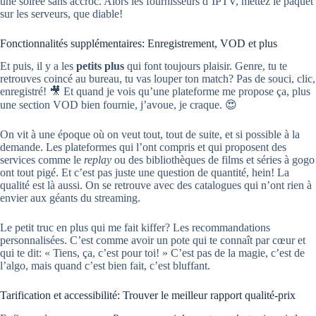
une soirée sans accroc. Alors les fournisseurs d’IPTV, mettez le paquet
sur les serveurs, que diable!
Fonctionnalités supplémentaires: Enregistrement, VOD et plus
Et puis, il y a les
petits plus
qui font toujours plaisir. Genre, tu te
retrouves coincé au bureau, tu vas louper ton match? Pas de souci, clic,
enregistré! 🎥 Et quand je vois qu’une plateforme me propose ça, plus
une section VOD bien fournie, j’avoue, je craque. 😍
On vit à une époque où on veut tout, tout de suite, et si possible à la
demande. Les plateformes qui l’ont compris et qui proposent des
services comme le
replay
ou des bibliothèques de films et séries à gogo
ont tout pigé. Et c’est pas juste une question de quantité, hein! La
qualité est là aussi. On se retrouve avec des catalogues qui n’ont rien à
envier aux géants du streaming.
Le petit truc en plus qui me fait kiffer? Les recommandations
personnalisées. C’est comme avoir un pote qui te connaît par cœur et
qui te dit: « Tiens, ça, c’est pour toi! » C’est pas de la magie, c’est de
l’algo, mais quand c’est bien fait, c’est bluffant.
Tarification et accessibilité: Trouver le meilleur rapport qualité-prix