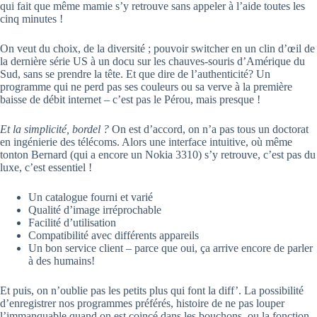
qui fait que même mamie s’y retrouve sans appeler à l’aide toutes les
cinq minutes !
On veut du choix, de la diversité ; pouvoir switcher en un clin d’œil de
la dernière série US à un docu sur les chauves-souris d’Amérique du
Sud, sans se prendre la tête. Et que dire de l’authenticité? Un
programme qui ne perd pas ses couleurs ou sa verve à la première
baisse de débit internet – c’est pas le Pérou, mais presque !
Et la simplicité, bordel ?
On est d’accord, on n’a pas tous un doctorat
en ingénierie des télécoms. Alors une interface intuitive, où même
tonton Bernard (qui a encore un Nokia 3310) s’y retrouve, c’est pas du
luxe, c’est essentiel !
Un catalogue fourni et varié
Qualité d’image irréprochable
Facilité d’utilisation
Compatibilité avec différents appareils
Un bon service client – parce que oui, ça arrive encore de parler
à des humains!
Et puis, on n’oublie pas les petits plus qui font la diff’. La possibilité
d’enregistrer nos programmes préférés, histoire de ne pas louper
l’immanquable quand on est coincé dans les bouchons, ou la fonction