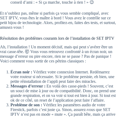
conseil d’ami : « Si ça marche, touche à rien ! » 😉
Et n’oubliez pas, même si parfois ça vous semble compliqué, avec
SET IPTV, vous êtes le maître à bord ! Vous avez le contrôle sur ce
petit bijou de technologie. Alors, profitez-en, faites des tests, et surtout,
amusez-vous !
Résolution des problèmes courants lors de l’installation de SET IPTV
Ah, l’installation ! Un moment décisif, mais qui peut s’avérer être un
vrai casse-tête. 🤯 Vous vous retrouvez confronté à un écran noir, un
message d’erreur ou pire encore, rien ne se passe ? Pas de panique !
Voici comment vous sortir de ces pétrins classiques :
Écran noir :
Vérifiez votre connexion Internet. Redémarrez
votre routeur si nécessaire. Si le problème persiste, eh bien, une
petite réinstallation de l’appli peut faire des miracles.
Messages d’erreur :
En voilà des casse-pieds ! Souvent, c’est
un souci de mise à jour ou de compatibilité. Donc, on prend une
grande respiration, et on va voir si tout est bien à jour. Si tout est
ok de ce côté, un reset de l’application peut faire l’affaire.
Problème de son :
Vérifiez les paramètres audio de votre
Firestick, parfois c’est juste ça. Sinon, assurez-vous que SET
IPTV n’est pas en mode « mute ». Ça paraît bête, mais ça arrive