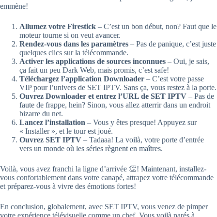
emmène!
Allumez votre Firestick
– C’est un bon début, non? Faut que le
moteur tourne si on veut avancer.
Rendez-vous dans les paramètres
– Pas de panique, c’est juste
quelques clics sur la télécommande.
Activer les applications de sources inconnues
– Oui, je sais,
ça fait un peu Dark Web, mais promis, c’est safe!
Téléchargez l’application Downloader
– C’est votre passe
VIP pour l’univers de SET IPTV. Sans ça, vous restez à la porte.
Ouvrez Downloader et entrez l’URL de SET IPTV
– Pas de
faute de frappe, hein? Sinon, vous allez atterrir dans un endroit
bizarre du net.
Lancez l’installation
– Vous y êtes presque! Appuyez sur
« Installer », et le tour est joué.
Ouvrez SET IPTV
– Tadaaa! La voilà, votre porte d’entrée
vers un monde où les séries règnent en maîtres.
Voilà, vous avez franchi la ligne d’arrivée 👏! Maintenant, installez-
vous confortablement dans votre canapé, attrapez votre télécommande
et préparez-vous à vivre des émotions fortes!
En conclusion, globalement, avec SET IPTV, vous venez de pimper
votre expérience télévisuelle comme un chef. Vous voilà parés à