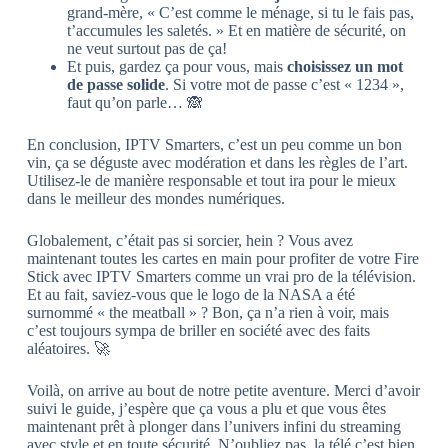
grand-mère, « C’est comme le ménage, si tu le fais pas,
t’accumules les saletés. » Et en matière de sécurité, on
ne veut surtout pas de ça!
Et puis, gardez ça pour vous, mais
choisissez un mot
de passe solide
. Si votre mot de passe c’est « 1234 »,
faut qu’on parle… 🙈
En conclusion, IPTV Smarters, c’est un peu comme un bon
vin, ça se déguste avec modération et dans les règles de l’art.
Utilisez-le de manière responsable et tout ira pour le mieux
dans le meilleur des mondes numériques.
Globalement, c’était pas si sorcier, hein ? Vous avez
maintenant toutes les cartes en main pour profiter de votre Fire
Stick avec IPTV Smarters comme un vrai pro de la télévision.
Et au fait, saviez-vous que le logo de la NASA a été
surnommé « the meatball » ? Bon, ça n’a rien à voir, mais
c’est toujours sympa de briller en société avec des faits
aléatoires. 🚀
Voilà, on arrive au bout de notre petite aventure. Merci d’avoir
suivi le guide, j’espère que ça vous a plu et que vous êtes
maintenant prêt à plonger dans l’univers infini du streaming
avec style et en toute sécurité. N’oubliez pas, la télé c’est bien,