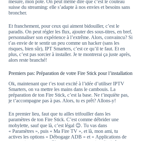
mesure, mon pote. On peut même dire que c’est le couteau
suisse du streaming: elle s’adapte à nos envies et besoins sans
broncher.
Et franchement, pour ceux qui aiment bidouiller, c’est le
paradis. On peut régler les flux, ajouter des sous-titres, en bref,
personnaliser son expérience à l’extrême. Alors, convaincu? Si
t’as envie de te sentir un peu comme un hacker (sans les
risques, bien sûr), IPT Smarters, c’est ce qu’il te faut. Et en
plus, c’est pas sorcier à installer. Je te montrerai ça juste après,
alors reste branché!
Premiers pas: Préparation de votre Fire Stick pour l’installation
Ok, maintenant que t’es tout excité à l’idée d’utiliser IPTV
Smarters, on va mettre les mains dans le cambouis. La
préparation de ton Fire Stick, c’est la base. Ne t’inquiète pas,
je t’accompagne pas à pas. Alors, tu es prêt? Allons-y!
En premier lieu, faut que tu ailles trifouiller dans les
paramètres de ton Fire Stick. C’est comme débrider une
mobylette, sauf que là, c’est légal 😉. Tu vas dans
« Paramètres », puis « Ma Fire TV », et là, mon ami, tu
actives les options « Débogage ADB » et « Applications de