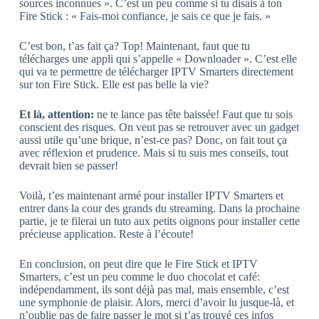
sources inconnues ». C’est un peu comme si tu disais à ton
Fire Stick : « Fais-moi confiance, je sais ce que je fais. »
C’est bon, t’as fait ça? Top! Maintenant, faut que tu
télécharges une appli qui s’appelle « Downloader ». C’est elle
qui va te permettre de télécharger IPTV Smarters directement
sur ton Fire Stick. Elle est pas belle la vie?
Et là, attention:
ne te lance pas tête baissée! Faut que tu sois
conscient des risques. On veut pas se retrouver avec un gadget
aussi utile qu’une brique, n’est-ce pas? Donc, on fait tout ça
avec réflexion et prudence. Mais si tu suis mes conseils, tout
devrait bien se passer!
Voilà, t’es maintenant armé pour installer IPTV Smarters et
entrer dans la cour des grands du streaming. Dans la prochaine
partie, je te filerai un tuto aux petits oignons pour installer cette
précieuse application. Reste à l’écoute!
En conclusion, on peut dire que le Fire Stick et IPTV
Smarters, c’est un peu comme le duo chocolat et café:
indépendamment, ils sont déjà pas mal, mais ensemble, c’est
une symphonie de plaisir. Alors, merci d’avoir lu jusque-là, et
n’oublie pas de faire passer le mot si t’as trouvé ces infos