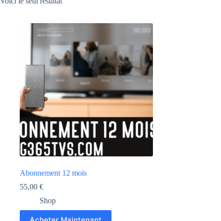
Voici le seul résultat
Abonnement 12 mois
55,00
€
Shop
Acheter Maintenant